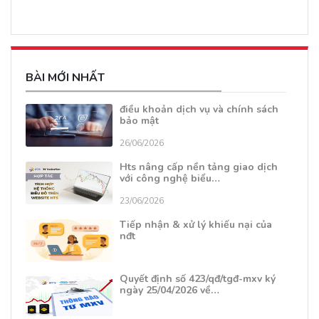
BÀI MỚI NHẤT
điều khoản dịch vụ và chính sách
bảo mật
26/06/2026
Hts nâng cấp nền tảng giao dịch
với công nghệ biểu…
23/06/2026
Tiếp nhận & xử lý khiếu nại của
nđt
Quyết định số 423/qđ/tgđ-mxv ký
ngày 25/04/2026 về…