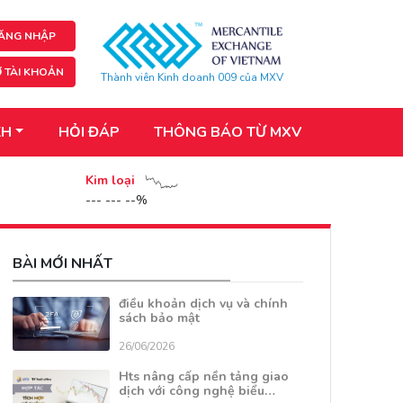
ĂNG NHẬP
 TÀI KHOẢN
Thành viên Kinh doanh 009 của MXV
KH
HỎI ĐÁP
THÔNG BÁO TỪ MXV
Kim loại
--- --- --%
BÀI MỚI NHẤT
điều khoản dịch vụ và chính
sách bảo mật
26/06/2026
Hts nâng cấp nền tảng giao
dịch với công nghệ biểu…