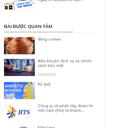
BÀI ĐƯỢC QUAN TÂM
đồng comex
điều khoản dịch vụ và chính
sách bảo mật
26/06/2026
Ký quỹ
Công ty cổ phần tập đoàn ht
việt nam (hts) là thành…
Kẽm lme