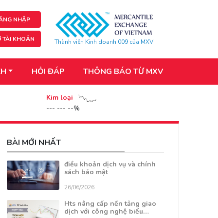
ĂNG NHẬP
 TÀI KHOẢN
Thành viên Kinh doanh 009 của MXV
KH
HỎI ĐÁP
THÔNG BÁO TỪ MXV
Kim loại
--- --- --%
BÀI MỚI NHẤT
điều khoản dịch vụ và chính
sách bảo mật
26/06/2026
Hts nâng cấp nền tảng giao
dịch với công nghệ biểu…