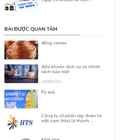
BÀI ĐƯỢC QUAN TÂM
đồng comex
điều khoản dịch vụ và chính
sách bảo mật
26/06/2026
Ký quỹ
Công ty cổ phần tập đoàn ht
việt nam (hts) là thành…
Kẽm lme