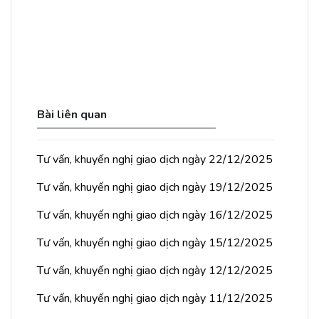
Bài liên quan
Tư vấn, khuyến nghị giao dịch ngày 22/12/2025
Tư vấn, khuyến nghị giao dịch ngày 19/12/2025
Tư vấn, khuyến nghị giao dịch ngày 16/12/2025
Tư vấn, khuyến nghị giao dịch ngày 15/12/2025
Tư vấn, khuyến nghị giao dịch ngày 12/12/2025
Tư vấn, khuyến nghị giao dịch ngày 11/12/2025