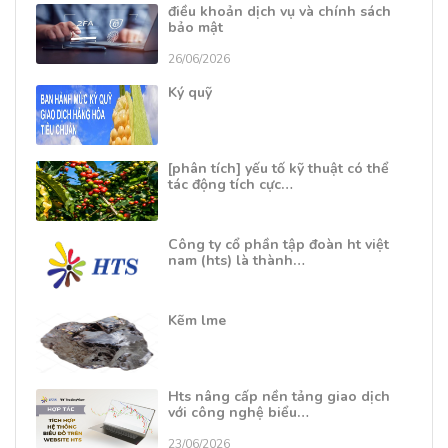
điều khoản dịch vụ và chính sách
bảo mật
26/06/2026
Ký quỹ
[phân tích] yếu tố kỹ thuật có thể
tác động tích cực…
Công ty cổ phần tập đoàn ht việt
nam (hts) là thành…
Kẽm lme
Hts nâng cấp nền tảng giao dịch
với công nghệ biểu…
23/06/2026