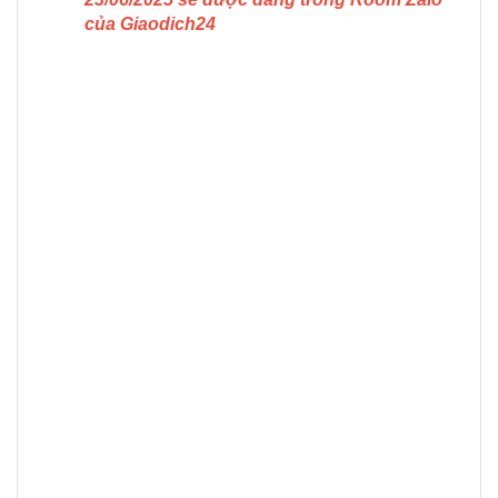
của Giaodich24