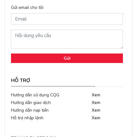
Gửi email cho tôi
Gửi
HỖ TRỢ
Hướng dẫn sử dụng CQG
Xem
Hướng dẫn giao dịch
Xem
Hướng dẫn nạp tiền
Xem
Hỗ trợ nhập lệnh
Xem