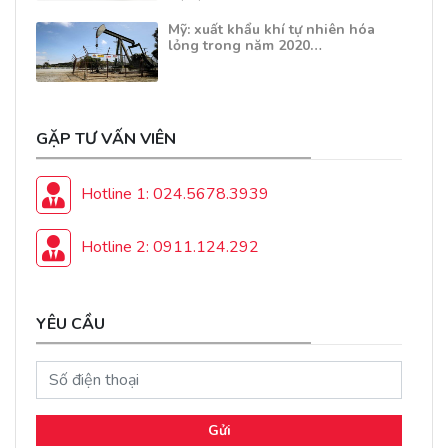
Mỹ: xuất khẩu khí tự nhiên hóa
lỏng trong năm 2020…
GẶP TƯ VẤN VIÊN
Hotline 1: 024.5678.3939
Hotline 2: 0911.124.292
YÊU CẦU
Gửi