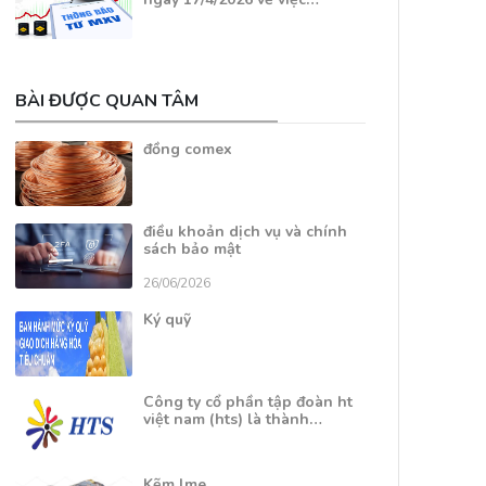
BÀI ĐƯỢC QUAN TÂM
đồng comex
điều khoản dịch vụ và chính
sách bảo mật
26/06/2026
Ký quỹ
Công ty cổ phần tập đoàn ht
việt nam (hts) là thành…
Kẽm lme