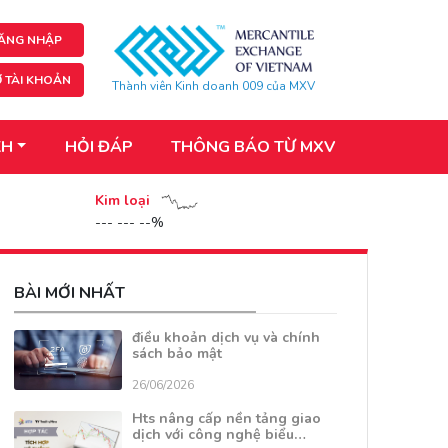
ĂNG NHẬP
 TÀI KHOẢN
Thành viên Kinh doanh 009 của MXV
KH
HỎI ĐÁP
THÔNG BÁO TỪ MXV
Kim loại
--- --- --%
BÀI MỚI NHẤT
điều khoản dịch vụ và chính
sách bảo mật
26/06/2026
Hts nâng cấp nền tảng giao
dịch với công nghệ biểu…