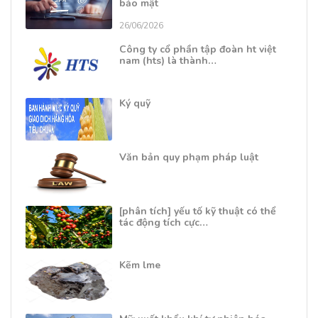
bảo mật
26/06/2026
Công ty cổ phần tập đoàn ht việt
nam (hts) là thành…
Ký quỹ
Văn bản quy phạm pháp luật
[phân tích] yếu tố kỹ thuật có thể
tác động tích cực…
Kẽm lme