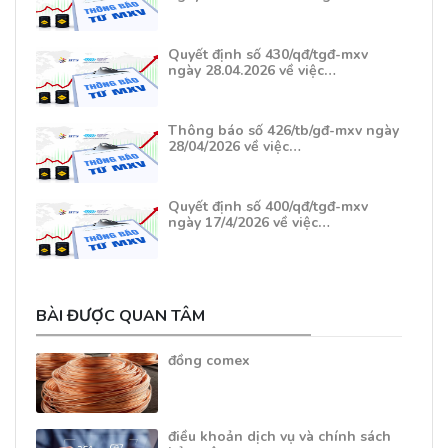
Quyết định số 430/qđ/tgđ-mxv
ngày 28.04.2026 về việc…
Thông báo số 426/tb/gđ-mxv ngày
28/04/2026 về việc…
Quyết định số 400/qđ/tgđ-mxv
ngày 17/4/2026 về việc…
BÀI ĐƯỢC QUAN TÂM
đồng comex
điều khoản dịch vụ và chính sách