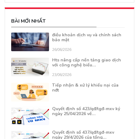
BÀI MỚI NHẤT
điều khoản dịch vụ và chính sách
bảo mật
26/06/2026
Hts nâng cấp nền tảng giao dịch
với công nghệ biểu…
23/06/2026
Tiếp nhận & xử lý khiếu nại của
nđt
Quyết định số 423/qđ/tgđ-mxv ký
ngày 25/04/2026 về…
Quyết định số 437/qđ/tgđ-mxv
ngày 29/4/2026 của tổng…