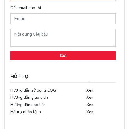
Gửi email cho tôi
Gửi
HỖ TRỢ
Hướng dẫn sử dụng CQG
Xem
Hướng dẫn giao dịch
Xem
Hướng dẫn nạp tiền
Xem
Hỗ trợ nhập lệnh
Xem