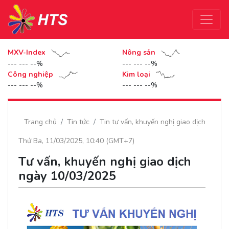
MXV-Index
Nông sản
--- --- --%
--- --- --%
Công nghiệp
Kim loại
--- --- --%
--- --- --%
Trang chủ
Tin tức
Tin tư vấn, khuyến nghị giao dịch
Thứ Ba, 11/03/2025, 10:40 (GMT+7)
Tư vấn, khuyến nghị giao dịch
ngày 10/03/2025