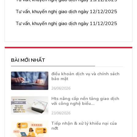
Tư vấn, khuyến nghị giao dịch ngày 12/12/2025
Tư vấn, khuyến nghị giao dịch ngày 11/12/2025
BÀI MỚI NHẤT
điều khoản dịch vụ và chính sách
bảo mật
26/06/2026
Hts nâng cấp nền tảng giao dịch
với công nghệ biểu…
23/06/2026
Tiếp nhận & xử lý khiếu nại của
nđt