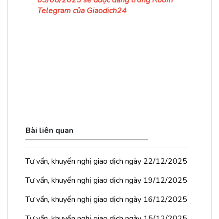
Telegram của Giaodich24
Bài liên quan
Tư vấn, khuyến nghị giao dịch ngày 22/12/2025
Tư vấn, khuyến nghị giao dịch ngày 19/12/2025
Tư vấn, khuyến nghị giao dịch ngày 16/12/2025
Tư vấn, khuyến nghị giao dịch ngày 15/12/2025