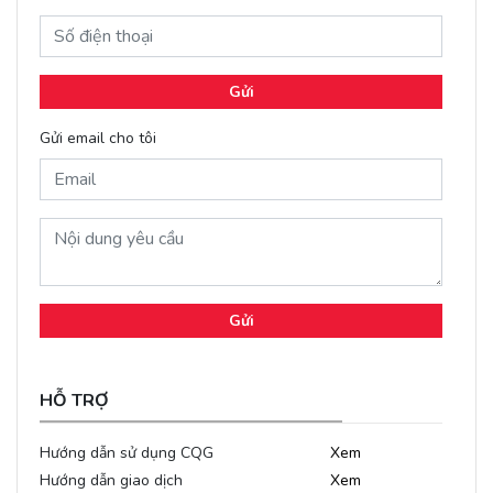
Gửi
Gửi email cho tôi
Gửi
HỖ TRỢ
Hướng dẫn sử dụng CQG
Xem
Hướng dẫn giao dịch
Xem