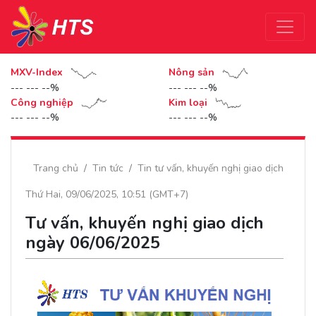
MXV-Index
Nông sản
--- --- --%
--- --- --%
Công nghiệp
Kim loại
--- --- --%
--- --- --%
Trang chủ
Tin tức
Tin tư vấn, khuyến nghị giao dịch
Thứ Hai, 09/06/2025, 10:51 (GMT+7)
Tư vấn, khuyến nghị giao dịch
ngày 06/06/2025