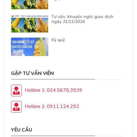
Tư vấn, khuyến nghị giao dịch
ngày 21/11/2024
Ký quỹ
GẶP TƯ VẤN VIÊN
Hotline 1: 024.5678.3939
Hotline 2: 0911.124.292
YÊU CẦU