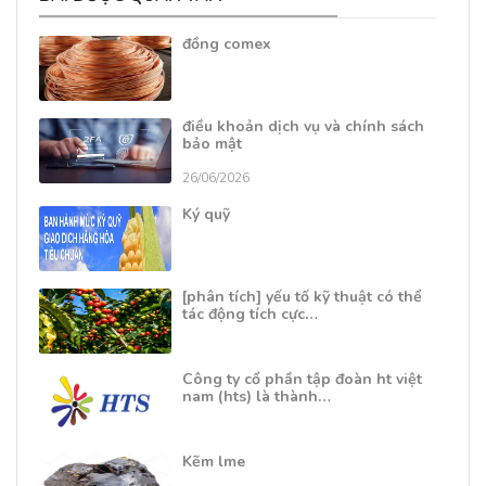
đồng comex
điều khoản dịch vụ và chính sách
bảo mật
26/06/2026
Ký quỹ
[phân tích] yếu tố kỹ thuật có thể
tác động tích cực…
Công ty cổ phần tập đoàn ht việt
nam (hts) là thành…
Kẽm lme