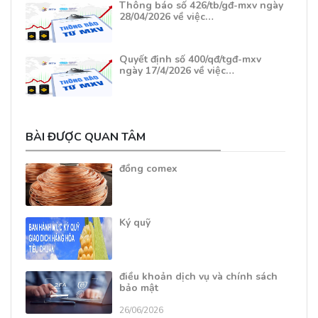
Thông báo số 426/tb/gđ-mxv ngày
28/04/2026 về việc…
Quyết định số 400/qđ/tgđ-mxv
ngày 17/4/2026 về việc…
BÀI ĐƯỢC QUAN TÂM
đồng comex
Ký quỹ
điều khoản dịch vụ và chính sách
bảo mật
26/06/2026