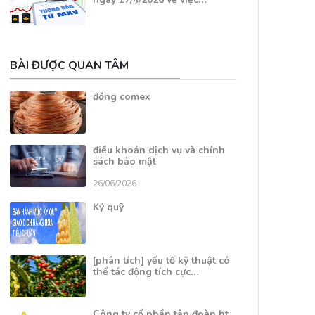
BÀI ĐƯỢC QUAN TÂM
đồng comex
điều khoản dịch vụ và chính
sách bảo mật
26/06/2026
Ký quỹ
[phân tích] yếu tố kỹ thuật có
thể tác động tích cực…
Công ty cổ phần tập đoàn ht