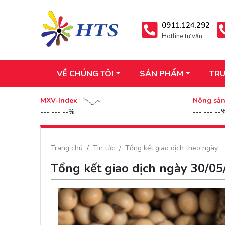
0911.124.292
Hotline tư vấn
VỀ CHÚNG TÔI
SẢN PHẨM
TRU
MXV-Index
Nông sả
--- --- --%
--- --- --
Trang chủ
Tin tức
Tổng kết giao dịch theo ngày
Tổng kết giao dịch ngày 30/0