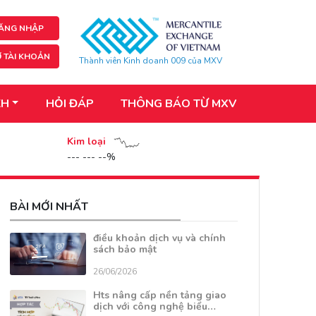
ĂNG NHẬP
 TÀI KHOẢN
Thành viên Kinh doanh 009 của MXV
KH
HỎI ĐÁP
THÔNG BÁO TỪ MXV
Kim loại
--- --- --%
BÀI MỚI NHẤT
điều khoản dịch vụ và chính
sách bảo mật
26/06/2026
Hts nâng cấp nền tảng giao
dịch với công nghệ biểu…