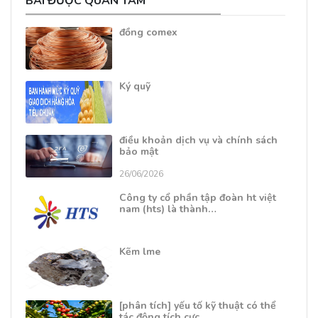
BÀI ĐƯỢC QUAN TÂM
đồng comex
Ký quỹ
điều khoản dịch vụ và chính sách
bảo mật
26/06/2026
Công ty cổ phần tập đoàn ht việt
nam (hts) là thành…
Kẽm lme
[phân tích] yếu tố kỹ thuật có thể
tác động tích cực…