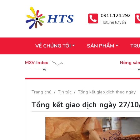
0911.124.292
Hotline tư vấn
VỀ CHÚNG TÔI
SẢN PHẨM
TRU
MXV-Index
Nông sả
--- --- --%
--- --- --
Trang chủ
Tin tức
Tổng kết giao dịch theo ngày
Tổng kết giao dịch ngày 27/1