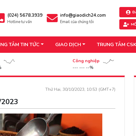
Đ
(024) 5678.3939
info@giaodich24.com
Hotline tư vấn
Email của chúng tôi
MỞ
NG TÂM TIN TỨC
GIAO DỊCH
TRUNG TÂM CS
n
Công nghiệp
%
--- --- --%
Thứ Hai, 30/10/2023, 10:53 (GMT+7)
0/2023