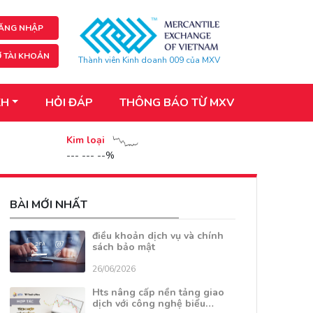
ĂNG NHẬP
 TÀI KHOẢN
Thành viên Kinh doanh 009 của MXV
KH
HỎI ĐÁP
THÔNG BÁO TỪ MXV
Kim loại
--- --- --%
BÀI MỚI NHẤT
điều khoản dịch vụ và chính
sách bảo mật
26/06/2026
Hts nâng cấp nền tảng giao
dịch với công nghệ biểu…