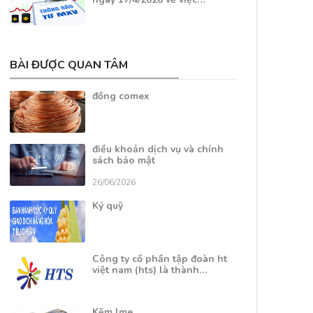
BÀI ĐƯỢC QUAN TÂM
đồng comex
điều khoản dịch vụ và chính
sách bảo mật
26/06/2026
Ký quỹ
Công ty cổ phần tập đoàn ht
việt nam (hts) là thành…
Kẽm lme