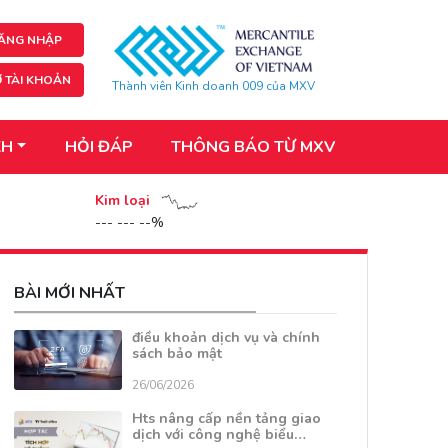
ĂNG NHẬP
 TÀI KHOẢN
Thành viên Kinh doanh 009 của MXV
KH
HỎI ĐÁP
THÔNG BÁO TỪ MXV
Kim loại
--- --- --%
BÀI MỚI NHẤT
điều khoản dịch vụ và chính
sách bảo mật
26/06/2026
Hts nâng cấp nền tảng giao
dịch với công nghệ biểu…