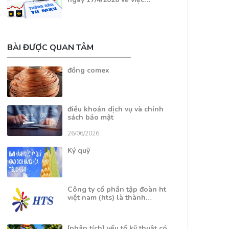
BÀI ĐƯỢC QUAN TÂM
đồng comex
điều khoản dịch vụ và chính
sách bảo mật
26/06/2026
Ký quỹ
Công ty cổ phần tập đoàn ht
việt nam (hts) là thành…
[phân tích] yếu tố kỹ thuật có