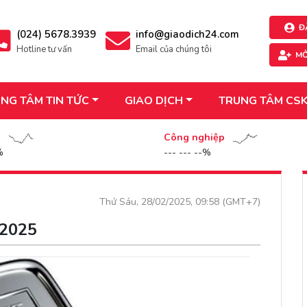
Đ
(024) 5678.3939
info@giaodich24.com
Hotline tư vấn
Email của chúng tôi
MỞ
NG TÂM TIN TỨC
GIAO DỊCH
TRUNG TÂM CS
n
Công nghiệp
%
--- --- --%
Thứ Sáu, 28/02/2025, 09:58 (GMT+7)
.2025