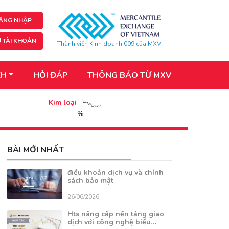
ĂNG NHẬP
 TÀI KHOẢN
Thành viên Kinh doanh 009 của MXV
KH
HỎI ĐÁP
THÔNG BÁO TỪ MXV
Kim loại
--- --- --%
BÀI MỚI NHẤT
điều khoản dịch vụ và chính
sách bảo mật
26/06/2026
Hts nâng cấp nền tảng giao
dịch với công nghệ biểu…