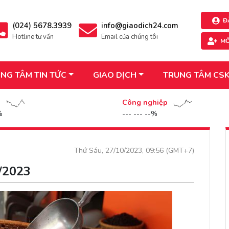
Đ
(024) 5678.3939
info@giaodich24.com
Hotline tư vấn
Email của chúng tôi
MỞ
NG TÂM TIN TỨC
GIAO DỊCH
TRUNG TÂM CS
n
Công nghiệp
%
--- --- --%
Thứ Sáu, 27/10/2023, 09:56 (GMT+7)
0/2023