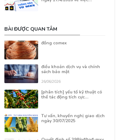
BÀI ĐƯỢC QUAN TÂM
đồng comex
điều khoản dịch vụ và chính
sách bảo mật
26/06/2026
[phân tích] yếu tố kỹ thuật có
thể tác động tích cực…
Tư vấn, khuyến nghị giao dịch
ngày 30/07/2025
Quyết định số 398/qđ/tgđ-mxv