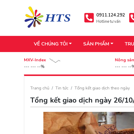
0911.124.292
Hotline tư vấn
VỀ CHÚNG TÔI
SẢN PHẨM
TRU
MXV-Index
Nông sả
--- --- --%
--- --- --
Trang chủ
Tin tức
Tổng kết giao dịch theo ngày
Tổng kết giao dịch ngày 26/1