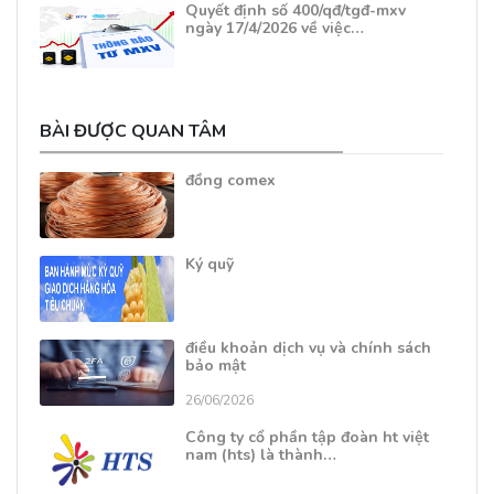
Quyết định số 400/qđ/tgđ-mxv
ngày 17/4/2026 về việc…
BÀI ĐƯỢC QUAN TÂM
đồng comex
Ký quỹ
điều khoản dịch vụ và chính sách
bảo mật
26/06/2026
Công ty cổ phần tập đoàn ht việt
nam (hts) là thành…