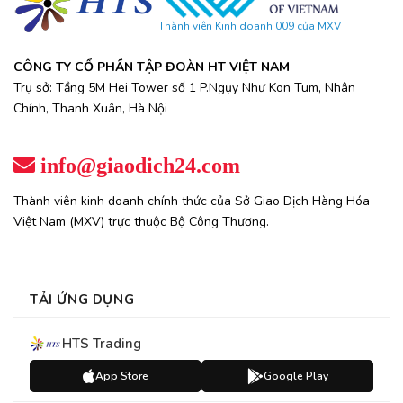
Thành viên Kinh doanh 009 của MXV
CÔNG TY CỔ PHẦN TẬP ĐOÀN HT VIỆT NAM
Trụ sở: Tầng 5M Hei Tower số 1 P.Ngụy Như Kon Tum, Nhân
Chính, Thanh Xuân, Hà Nội
info@giaodich24.com
Thành viên kinh doanh chính thức của Sở Giao Dịch Hàng Hóa
Việt Nam (MXV) trực thuộc Bộ Công Thương.
TẢI ỨNG DỤNG
HTS Trading
App Store
Google Play