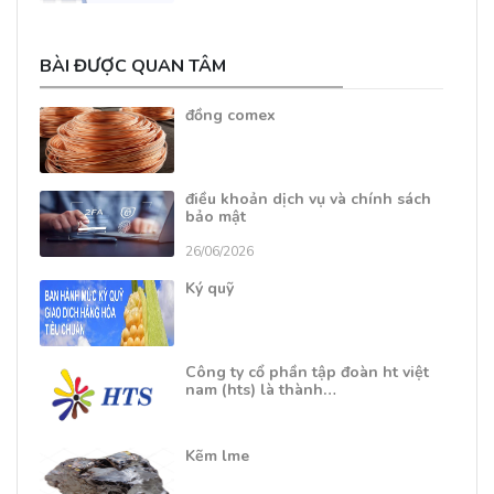
BÀI ĐƯỢC QUAN TÂM
đồng comex
điều khoản dịch vụ và chính sách
bảo mật
26/06/2026
Ký quỹ
Công ty cổ phần tập đoàn ht việt
nam (hts) là thành…
Kẽm lme