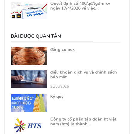
Quyết định số 400/qđ/tgđ-mxv
ngày 17/4/2026 về việc…
BÀI ĐƯỢC QUAN TÂM
đồng comex
điều khoản dịch vụ và chính sách
bảo mật
26/06/2026
Ký quỹ
Công ty cổ phần tập đoàn ht việt
nam (hts) là thành…