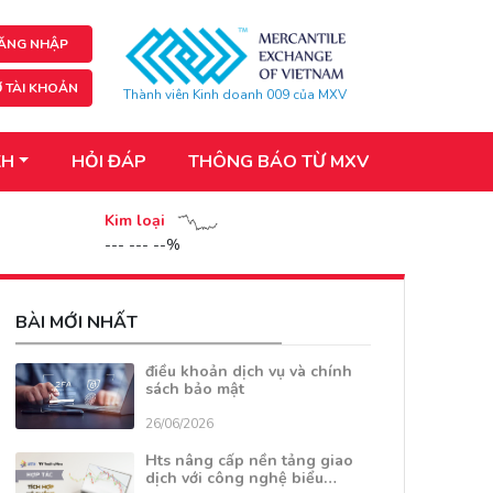
ĂNG NHẬP
 TÀI KHOẢN
Thành viên Kinh doanh 009 của MXV
KH
HỎI ĐÁP
THÔNG BÁO TỪ MXV
Kim loại
--- --- --%
BÀI MỚI NHẤT
điều khoản dịch vụ và chính
sách bảo mật
26/06/2026
Hts nâng cấp nền tảng giao
dịch với công nghệ biểu…