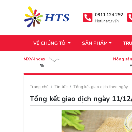
0911.124.292
Hotline tư vấn
VỀ CHÚNG TÔI
SẢN PHẨM
TRU
MXV-Index
Nông sả
--- --- --%
--- --- --
Trang chủ
Tin tức
Tổng kết giao dịch theo ngày
Tổng kết giao dịch ngày 11/1