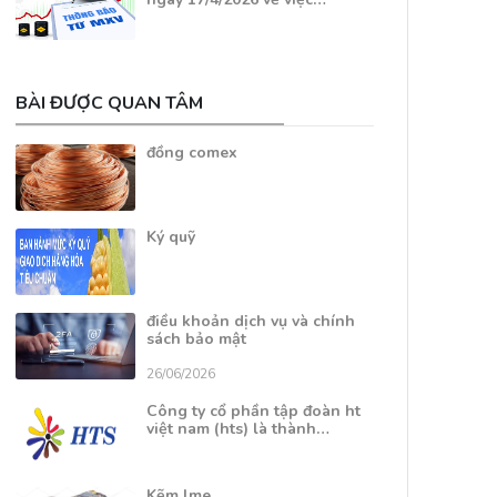
BÀI ĐƯỢC QUAN TÂM
đồng comex
Ký quỹ
điều khoản dịch vụ và chính
sách bảo mật
26/06/2026
Công ty cổ phần tập đoàn ht
việt nam (hts) là thành…
Kẽm lme