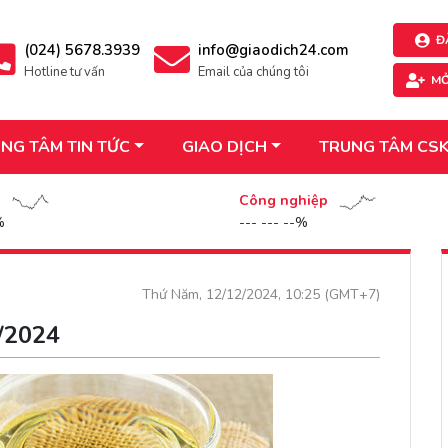
Đ
(024) 5678.3939
info@giaodich24.com
Hotline tư vấn
Email của chúng tôi
MỞ
NG TÂM TIN TỨC
GIAO DỊCH
TRUNG TÂM CS
n
Công nghiệp
%
--- --- --%
Thứ Năm, 12/12/2024, 10:25 (GMT+7)
2/2024