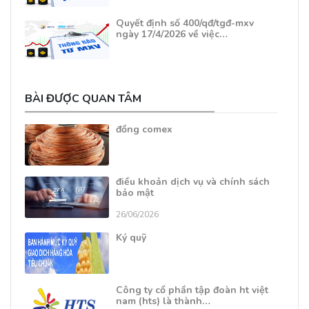
Quyết định số 400/qđ/tgđ-mxv
ngày 17/4/2026 về việc…
BÀI ĐƯỢC QUAN TÂM
đồng comex
điều khoản dịch vụ và chính sách
bảo mật
26/06/2026
Ký quỹ
Công ty cổ phần tập đoàn ht việt
nam (hts) là thành…