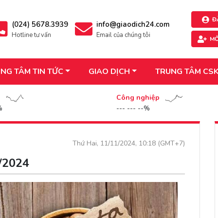
Đ
(024) 5678.3939
info@giaodich24.com
Hotline tư vấn
Email của chúng tôi
MỞ
NG TÂM TIN TỨC
GIAO DỊCH
TRUNG TÂM CS
n
Công nghiệp
%
--- --- --%
Thứ Hai, 11/11/2024, 10:18 (GMT+7)
1/2024