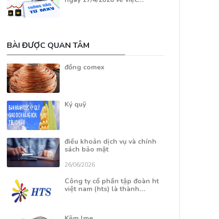
BÀI ĐƯỢC QUAN TÂM
đồng comex
Ký quỹ
điều khoản dịch vụ và chính
sách bảo mật
26/06/2026
Công ty cổ phần tập đoàn ht
việt nam (hts) là thành…
Kẽm lme