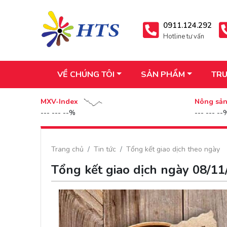
0911.124.292
Hotline tư vấn
VỀ CHÚNG TÔI
SẢN PHẨM
TRU
MXV-Index
Nông sả
--- --- --%
--- --- --
Trang chủ
Tin tức
Tổng kết giao dịch theo ngày
Tổng kết giao dịch ngày 08/1