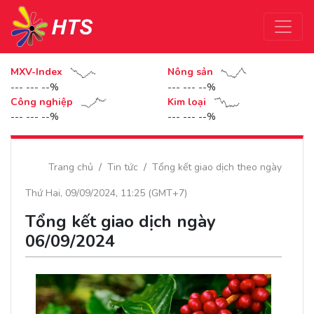
MXV-Index
Nông sản
--- --- --%
--- --- --%
Công nghiệp
Kim loại
--- --- --%
--- --- --%
Trang chủ
Tin tức
Tổng kết giao dịch theo ngày
Thứ Hai, 09/09/2024, 11:25 (GMT+7)
Tổng kết giao dịch ngày
06/09/2024