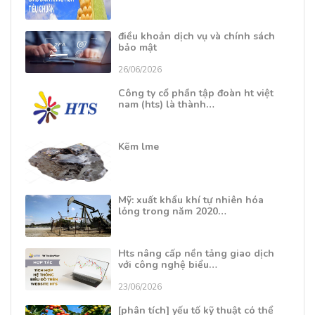
điều khoản dịch vụ và chính sách
bảo mật
26/06/2026
Công ty cổ phần tập đoàn ht việt
nam (hts) là thành…
Kẽm lme
Mỹ: xuất khẩu khí tự nhiên hóa
lỏng trong năm 2020…
Hts nâng cấp nền tảng giao dịch
với công nghệ biểu…
23/06/2026
[phân tích] yếu tố kỹ thuật có thể