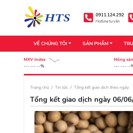
0911.124.292
Hotline tư vấn
VỀ CHÚNG TÔI
SẢN PHẨM
TRU
MXV-Index
Nông sả
--- --- --%
--- --- --
Trang chủ
Tin tức
Tổng kết giao dịch theo ngày
Tổng kết giao dịch ngày 06/0