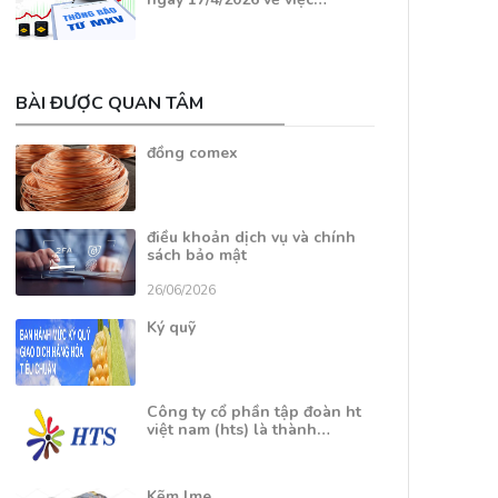
BÀI ĐƯỢC QUAN TÂM
đồng comex
điều khoản dịch vụ và chính
sách bảo mật
26/06/2026
Ký quỹ
Công ty cổ phần tập đoàn ht
việt nam (hts) là thành…
Kẽm lme