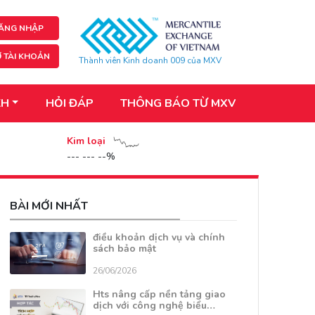
ĂNG NHẬP
 TÀI KHOẢN
Thành viên Kinh doanh 009 của MXV
KH
HỎI ĐÁP
THÔNG BÁO TỪ MXV
Kim loại
--- --- --%
BÀI MỚI NHẤT
điều khoản dịch vụ và chính
sách bảo mật
26/06/2026
Hts nâng cấp nền tảng giao
dịch với công nghệ biểu…