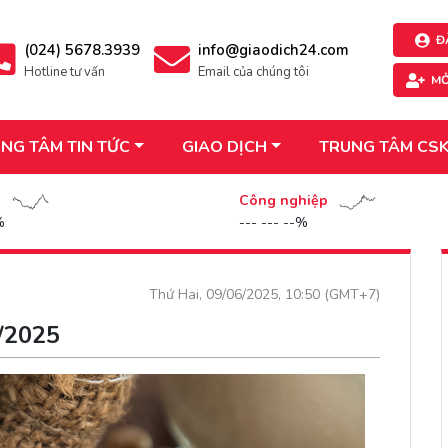
Đ
(024) 5678.3939
info@giaodich24.com
Hotline tư vấn
Email của chúng tôi
MỞ
NG TÂM TIN TỨC
GIAO DỊCH
TRUNG TÂM CS
n
Công nghiệp
%
--- --- --%
Thứ Hai, 09/06/2025, 10:50 (GMT+7)
6/2025