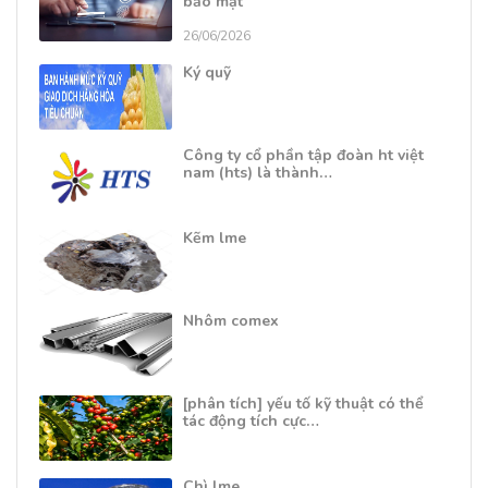
bảo mật
26/06/2026
Ký quỹ
Công ty cổ phần tập đoàn ht việt
nam (hts) là thành…
Kẽm lme
Nhôm comex
[phân tích] yếu tố kỹ thuật có thể
tác động tích cực…
Chì lme