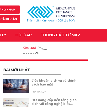
ĂNG NHẬP
 TÀI KHOẢN
Thành viên Kinh doanh 009 của MXV
KH
HỎI ĐÁP
THÔNG BÁO TỪ MXV
Kim loại
--- --- --%
BÀI MỚI NHẤT
điều khoản dịch vụ và chính
sách bảo mật
26/06/2026
Hts nâng cấp nền tảng giao
dịch với công nghệ biểu…