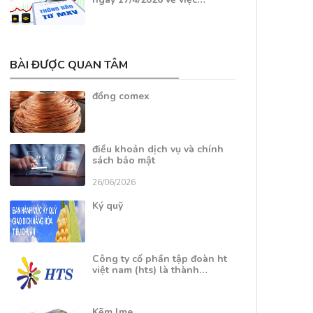
BÀI ĐƯỢC QUAN TÂM
đồng comex
điều khoản dịch vụ và chính
sách bảo mật
26/06/2026
Ký quỹ
Công ty cổ phần tập đoàn ht
việt nam (hts) là thành…
Kẽm lme