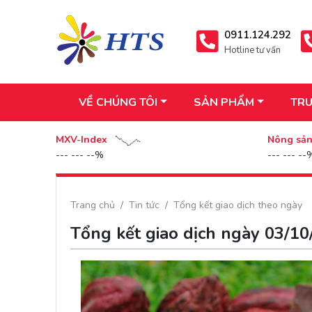
0911.124.292
Hotline tư vấn
VỀ CHÚNG TÔI
SẢN PHẨM
TRU
MXV-Index
Nông sả
--- --- --%
--- --- --
Trang chủ
Tin tức
Tổng kết giao dịch theo ngày
Tổng kết giao dịch ngày 03/1