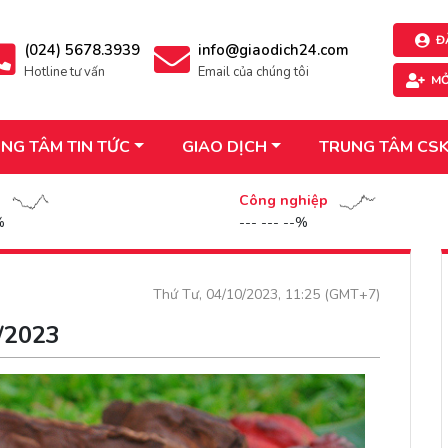
Đ
(024) 5678.3939
info@giaodich24.com
Hotline tư vấn
Email của chúng tôi
MỞ
NG TÂM TIN TỨC
GIAO DỊCH
TRUNG TÂM CS
n
Công nghiệp
%
--- --- --%
Thứ Tư, 04/10/2023, 11:25 (GMT+7)
0/2023