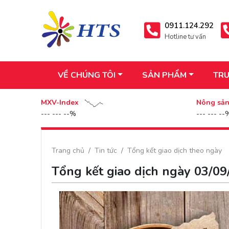
0911.124.292
Hotline tư vấn
VỀ CHÚNG TÔI
SẢN PHẨM
TRU
MXV-Index
Nông sả
--- --- --%
--- --- --
Trang chủ
Tin tức
Tổng kết giao dịch theo ngày
Tổng kết giao dịch ngày 03/0