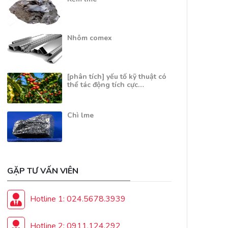
Nhôm comex
[phân tích] yếu tố kỹ thuật có
thể tác động tích cực…
Chì lme
GẶP TƯ VẤN VIÊN
Hotline 1: 024.5678.3939
Hotline 2: 0911.124.292