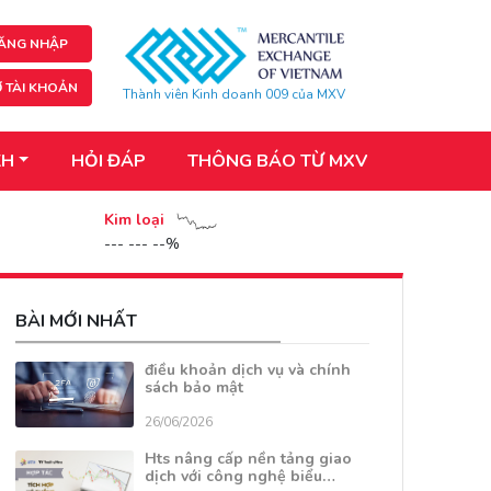
ĂNG NHẬP
 TÀI KHOẢN
Thành viên Kinh doanh 009 của MXV
KH
HỎI ĐÁP
THÔNG BÁO TỪ MXV
Kim loại
--- --- --%
BÀI MỚI NHẤT
điều khoản dịch vụ và chính
sách bảo mật
26/06/2026
Hts nâng cấp nền tảng giao
dịch với công nghệ biểu…