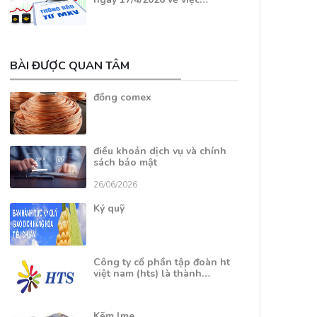
BÀI ĐƯỢC QUAN TÂM
đồng comex
điều khoản dịch vụ và chính
sách bảo mật
26/06/2026
Ký quỹ
Công ty cổ phần tập đoàn ht
việt nam (hts) là thành…
Kẽm lme