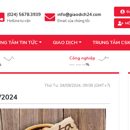
Đ
(024) 5678.3939
info@giaodich24.com
Hotline tư vấn
Email của chúng tôi
MỞ
NG TÂM TIN TỨC
GIAO DỊCH
TRUNG TÂM CS
n
Công nghiệp
%
--- --- --%
Thứ Tư, 04/09/2024, 09:58 (GMT+7)
9/2024