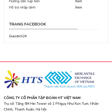
Hướng dẫn nạp tiền
Xem
Hỗ trợ nhập lệnh
Xem
TRANG FACEBOOK
Giaodich24
Thành viên Kinh doanh 009 của MXV
CÔNG TY CỔ PHẦN TẬP ĐOÀN HT VIỆT NAM
Trụ sở: Tầng 5M Hei Tower số 1 P.Ngụy Như Kon Tum, Nhân
Chính, Thanh Xuân, Hà Nội