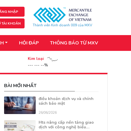
ĂNG NHẬP
 TÀI KHOẢN
Thành viên Kinh doanh 009 của MXV
KH
HỎI ĐÁP
THÔNG BÁO TỪ MXV
Kim loại
--- --- --%
BÀI MỚI NHẤT
điều khoản dịch vụ và chính
sách bảo mật
26/06/2026
Hts nâng cấp nền tảng giao
dịch với công nghệ biểu…