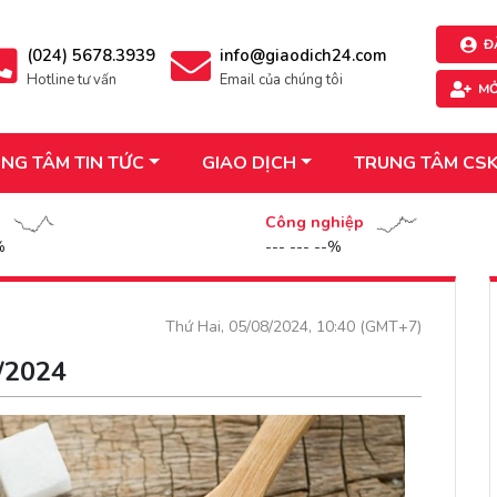
Đ
(024) 5678.3939
info@giaodich24.com
Hotline tư vấn
Email của chúng tôi
MỞ
NG TÂM TIN TỨC
GIAO DỊCH
TRUNG TÂM CS
n
Công nghiệp
%
--- --- --%
Thứ Hai, 05/08/2024, 10:40 (GMT+7)
8/2024