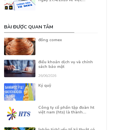
BÀI ĐƯỢC QUAN TÂM
đồng comex
điều khoản dịch vụ và chính
sách bảo mật
26/06/2026
Ký quỹ
Công ty cổ phần tập đoàn ht
việt nam (hts) là thành…
[phân tích] yếu tố kỹ thuật có