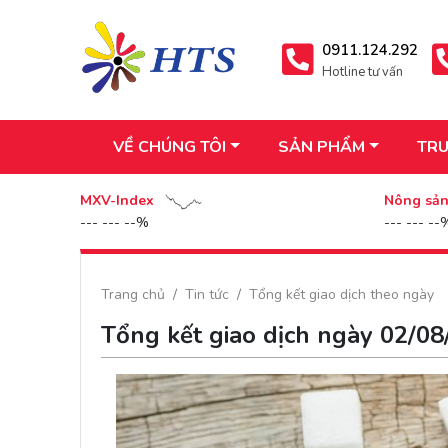
0911.124.292
Hotline tư vấn
VỀ CHÚNG TÔI
SẢN PHẨM
TRU
MXV-Index
Nông sả
--- --- --%
--- --- --
Trang chủ
Tin tức
Tổng kết giao dịch theo ngày
Tổng kết giao dịch ngày 02/0