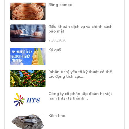
đồng comex
điều khoản dịch vụ và chính sách
bảo mật
26/06/2026
Ký quỹ
[phân tích] yếu tố kỹ thuật có thể
tác động tích cực…
Công ty cổ phần tập đoàn ht việt
nam (hts) là thành…
Kẽm lme