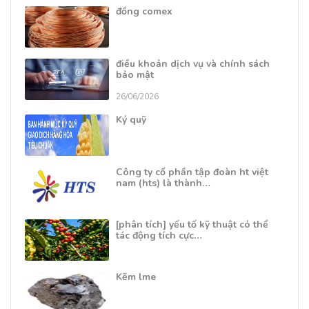
đồng comex
điều khoản dịch vụ và chính sách
bảo mật
26/06/2026
Ký quỹ
Công ty cổ phần tập đoàn ht việt
nam (hts) là thành…
[phân tích] yếu tố kỹ thuật có thể
tác động tích cực…
Kẽm lme